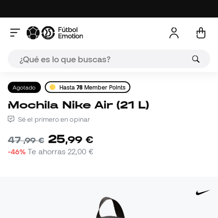
Agotado
Hasta
78
Member Points
Mochila Nike Air (21 L)
Sé el primero en opinar
25
,
99
€
47
,
99
€
-46%
Te ahorras
22,00 €