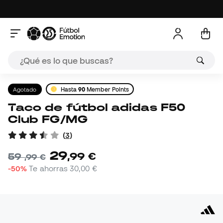
Agotado
Hasta
90
Member Points
Taco de fútbol adidas F50
Club FG/MG
(
3
)
29
,
99
€
59
,
99
€
-50%
Te ahorras
30,00 €