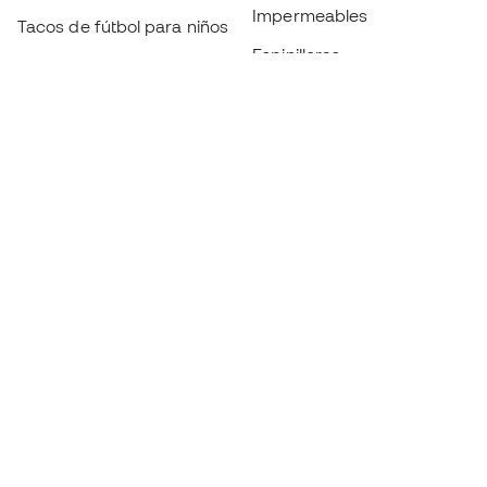
Impermeables
Tacos de fútbol para niños
Espinilleras
Guantes para niños
Ropa de portero
Tenis para niños
Black Friday
Ropa para niños
Conviértete en
Member
ahora
Acumula puntos y ahorra en tus compras
Acceso prioritario a productos exclusivos
Únete a más de medio millón de miembros