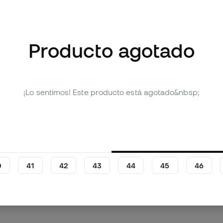
Producto agotado
mágenes (2)
¡Lo sentimos! Este producto está agotado&nbsp;
Valoraciones (46)
Tabla comparativa
0
41
42
43
44
45
46