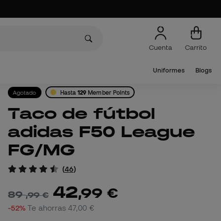
Cuenta
Carrito
Uniformes
Blogs
Agotado
Hasta
129
Member Points
Taco de fútbol
adidas F50 League
FG/MG
(
46
)
42
,
99
€
89
,
99
€
-52%
Te ahorras
47,00 €