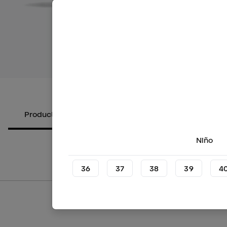
Ver más i
Productos alternativos
Sobre el producto
Niño
36
37
38
39
4