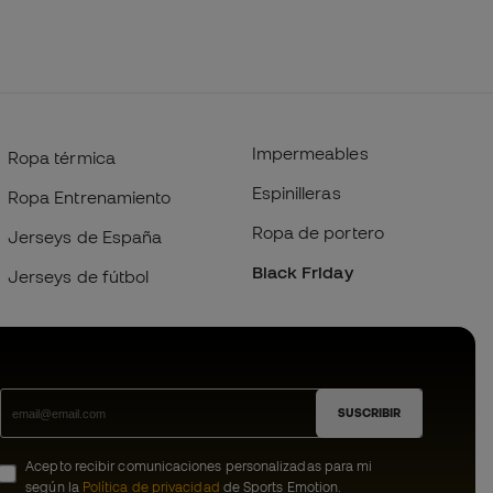
Impermeables
Ropa térmica
Espinilleras
Ropa Entrenamiento
Ropa de portero
Jerseys de España
Black Friday
Jerseys de fútbol
SUSCRIBIR
Acepto recibir comunicaciones personalizadas para mi
según la
Política de privacidad
de Sports Emotion.