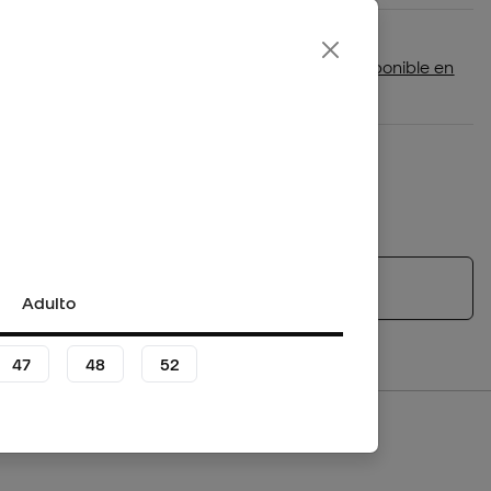
Disponibilidad en tienda
Comprueba si este producto está disponible en
tu tienda más cercana
Plazo de devolución/cambio: 30 días
Política de devoluciones
*No aplica para productos personalizados.
Ver productos similares
Adulto
47
48
52