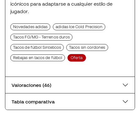
icónicos para adaptarse a cualquier estilo de
jugador.
Novedades adidas
adidas Ice Cold Precision
Tacos FG/MG - Terrenos duros
Tacos de fútbol Sinteticos
Tacos sin cordones
Rebajas en tacos de fútbol
Oferta
Valoraciones (46)
Tabla comparativa