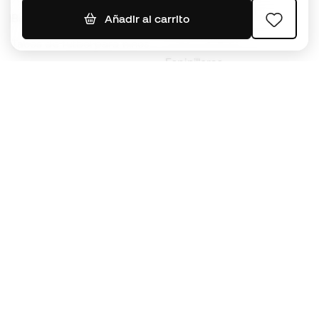
Jerseys de fútbol
Balones de Fútbol
Añadir al carrito
Impermeables
Tacos de fútbol para niños
Espinilleras
Guantes para niños
Ropa de portero
Tenis para niños
Black Friday
Ropa para niños
Conviértete en
Member
ahora
Acumula puntos y ahorra en tus compras
Acceso prioritario a productos exclusivos
Únete a más de medio millón de miembros