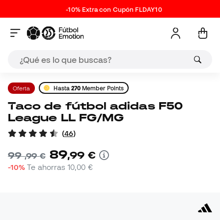
-10% Extra con Cupón FLDAY10
Oferta
Hasta
270
Member Points
Taco de fútbol adidas F50
League LL FG/MG
(
46
)
89
,
99
€
99
,
99
€
-10%
Te ahorras
10,00 €