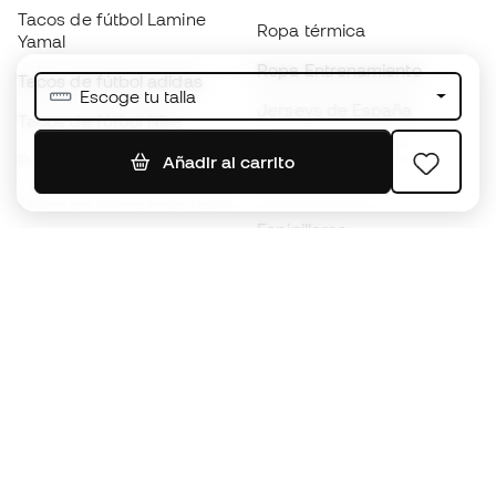
Tacos de fútbol Lamine
Ropa térmica
Yamal
Ropa Entrenamiento
Tacos de fútbol adidas
Escoge tu talla
Jerseys de España
Tacos de fútbol Nike
Jerseys de fútbol
Balones de Fútbol
Añadir al carrito
Impermeables
Tacos de fútbol para niños
Espinilleras
Guantes para niños
Ropa de portero
Tenis para niños
Black Friday
Ropa para niños
Conviértete en
Member
ahora