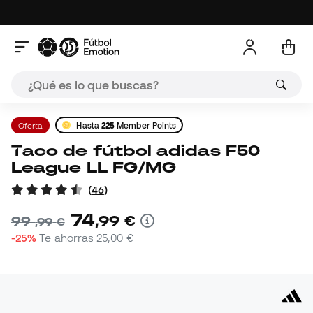
Oferta
Hasta
225
Member Points
Taco de fútbol adidas F50
League LL FG/MG
(
46
)
74
,
99
€
99
,
99
€
-25%
Te ahorras
25,00 €