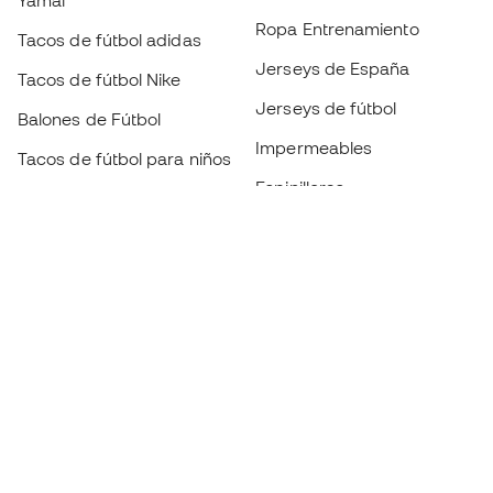
Yamal
Ropa Entrenamiento
Tacos de fútbol adidas
Jerseys de España
Tacos de fútbol Nike
Jerseys de fútbol
Balones de Fútbol
Impermeables
Tacos de fútbol para niños
Espinilleras
Guantes para niños
Ropa de portero
Tenis para niños
Black Friday
Ropa para niños
Conviértete en
Member
ahora
Acumula puntos y ahorra en tus compras