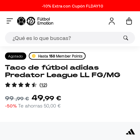
-10% Extra con Cupón FLDAY10
Agotado
Hasta
150
Member Points
Taco de fútbol adidas
Predator League LL FG/MG
(
12
)
49
,
99
€
99
,
99
€
-50%
Te ahorras
50,00 €