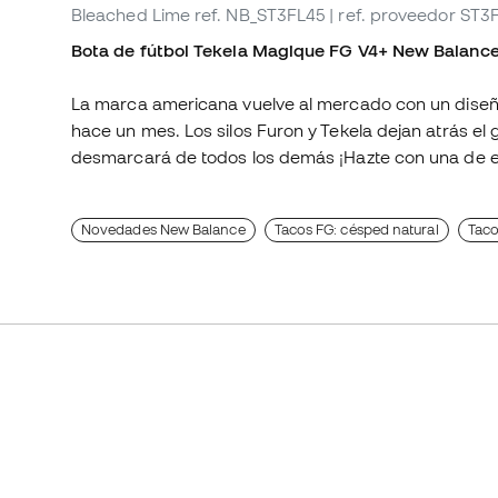
Bleached Lime
ref. NB_ST3FL45
| ref. proveedor ST3
Bota de fútbol Tekela Magique FG V4+ New Balanc
La marca americana vuelve al mercado con un diseñ
hace un mes. Los silos Furon y Tekela dejan atrás el 
desmarcará de todos los demás ¡Hazte con una de ell
Novedades New Balance
Tacos FG: césped natural
Taco