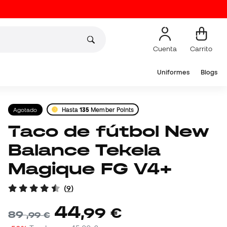
Cuenta
Carrito
Uniformes
Blogs
Agotado
Hasta
135
Member Points
Taco de fútbol New
Balance Tekela
Magique FG V4+
(
9
)
44
,
99
€
89
,
99
€