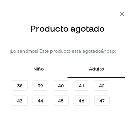
-10% Extra con Cupón FLDAY10
Producto agotado
¡Lo sentimos! Este producto está agotado&nbsp;
Agotado
Hasta
156
Member Points
Taco de fútbol Nike Air Zoom
Niño
Adulto
Mercurial Superfly 10
Academy AG
38
39
40
41
42
(
72
)
51
43
44
45
46
47
,
99
€
94
,
99
€
-45%
Te ahorras
43,00 €