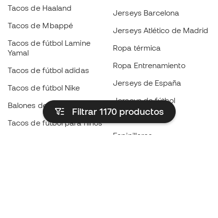
Tacos de Haaland
Jerseys Barcelona
Tacos de Mbappé
Jerseys Atlético de Madrid
Tacos de fútbol Lamine
Ropa térmica
Yamal
Ropa Entrenamiento
Tacos de fútbol adidas
Jerseys de España
Tacos de fútbol Nike
Jerseys de fútbol
Balones de Fútbol
Filtrar 1170
productos
Impermeables
Tacos de fútbol para niños
Espinilleras
Guantes para niños
Ropa de portero
Tenis para niños
Black Friday
Ropa para niños