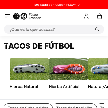
-10% Extra con Cupón FLDAY10
TACOS DE FÚTBOL
Hierba Natural
Hierba Artificial
Natural/Art
Tacos de fútbol adidas
Tacos de fútbol Nike
Tac