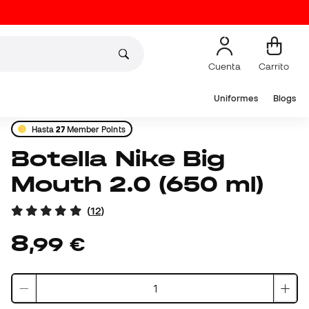
Cuenta
Carrito
Uniformes
Blogs
Hasta
27
Member Points
Botella Nike Big
Mouth 2.0 (650 ml)
(
12
)
8
,
99
€