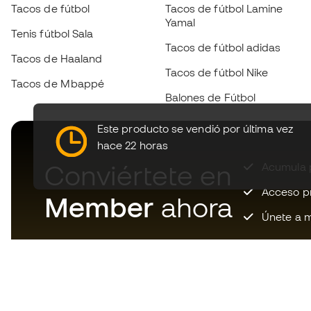
Tacos de fútbol
Tacos de fútbol Lamine
Yamal
Tenis fútbol Sala
Tacos de fútbol adidas
Tacos de Haaland
Tacos de fútbol Nike
Tacos de Mbappé
Balones de Fútbol
Este producto se vendió por última vez
hace 22 horas
Conviértete en
Acumula p
Acceso pri
Member
ahora
Únete a m
Descarga ahora la app de los