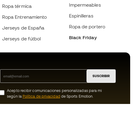
Impermeables
Ropa térmica
Espinilleras
Ropa Entrenamiento
Ropa de portero
Jerseys de España
Black Friday
Jerseys de fútbol
SUSCRIBIR
Acepto recibir comunicaciones personalizadas para mi
según la
Política de privacidad
de Sports Emotion.
ion
#BeTheBest