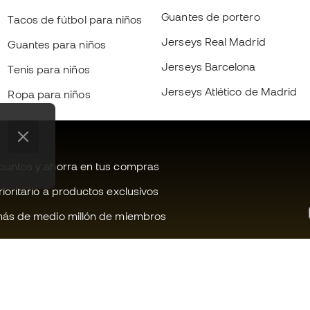
Guantes de portero
Tacos de fútbol para niños
Jerseys Real Madrid
Guantes para niños
Jerseys Barcelona
Tenis para niños
Jerseys Atlético de Madrid
Ropa para niños
untos y ahorra en tus compras
oritario a productos exclusivos
ás de medio millón de miembros
¿Te ayudamos?
Fútbol Emot