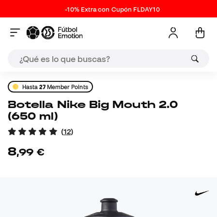
-10% Extra con Cupón FLDAY10
Hasta
27
Member Points
Botella Nike Big Mouth 2.0
(650 ml)
(
12
)
8
,
99
€