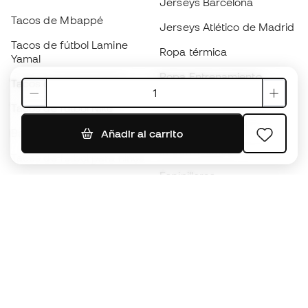
Jerseys Barcelona
Tacos de Mbappé
Jerseys Atlético de Madrid
Tacos de fútbol Lamine
Ropa térmica
Yamal
Ropa Entrenamiento
Tacos de fútbol adidas
Jerseys de España
Tacos de fútbol Nike
Jerseys de fútbol
Balones de Fútbol
Añadir al carrito
Impermeables
Tacos de fútbol para niños
Espinilleras
Guantes para niños
Ropa de portero
Tenis para niños
Black Friday
Ropa para niños
Conviértete en