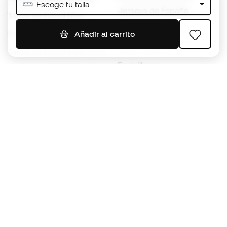
Escoge tu talla
Jerseys de España
Tacos de fútbol Nike
Jerseys de fútbol
Balones de Fútbol
Añadir al carrito
Impermeables
Tacos de fútbol para niños
Espinilleras
Guantes para niños
Ropa de portero
Tenis para niños
Black Friday
Ropa para niños
Conviértete en
Member
ahora
Acumula puntos y ahorra en tus compras
Acceso prioritario a productos exclusivos