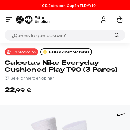
-10% Extra con Cupón FLDAY10
En promoción
Hasta
69
Member Points
Calcetas Nike Everyday
Cushioned Play T90 (3 Pares)
Sé el primero en opinar
22
,
99
€