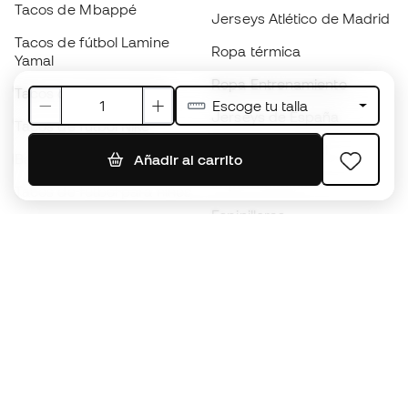
Tacos de Mbappé
Jerseys Atlético de Madrid
Tacos de fútbol Lamine
Ropa térmica
Yamal
Ropa Entrenamiento
Tacos de fútbol adidas
Escoge tu talla
Jerseys de España
Tacos de fútbol Nike
Jerseys de fútbol
Balones de Fútbol
Añadir al carrito
Impermeables
Tacos de fútbol para niños
Espinilleras
Guantes para niños
Ropa de portero
Tenis para niños
Black Friday
Ropa para niños
Conviértete en
Member
ahora