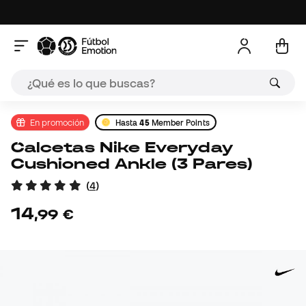
En promoción
Hasta
45
Member Points
Calcetas Nike Everyday
Cushioned Ankle (3 Pares)
(
4
)
14
,
99
€