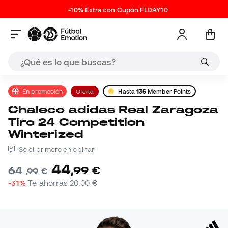
-10% Extra con Cupón FLDAY10
En promoción
Oferta
Hasta
135
Member Points
Chaleco adidas Real Zaragoza
Tiro 24 Competition
Winterized
Sé el primero en opinar
44
,
99
€
64
,
99
€
-31%
Te ahorras
20,00 €