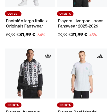
OUTLET
OFERTA
Pantalón largo Italia x
Playera Liverpool Icons
Originals Fanswear
Fanswear 2025-2026
31,99 €
21,99 €
89,99 €
−64%
39,99 €
−45%
OFERTA
OFERTA