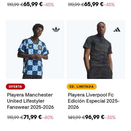
65,99 €
65,99 €
119,99 €
−45%
119,99 €
−45%
OFERTA
ED. LIMITADA
Playera Manchester
Playera Liverpool Fc
United Lifestyler
Edición Especial 2025-
Fanswear 2025-2026
2026
71,99 €
96,99 €
119,99 €
−40%
149,99 €
−35%