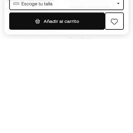
Escoge tu talla
Jerseys de España
Tacos de fútbol Nike
Jerseys de fútbol
Balones de Fútbol
Añadir al carrito
Impermeables
Tacos de fútbol para niños
Espinilleras
Guantes para niños
Ropa de portero
Tenis para niños
Black Friday
Ropa para niños
Conviértete en
Member
ahora
Acumula puntos y ahorra en tus compras
Acceso prioritario a productos exclusivos