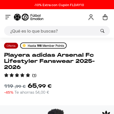
-10% Extra con Cupón FLDAY10
Oferta
Hasta
198
Member Points
Playera adidas Arsenal Fc
Lifestyler Fanswear 2025-
2026
(
1
)
65
,
99
€
119
,
99
€
-45%
Te ahorras
54,00 €