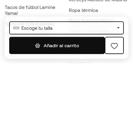
Tacos de fútbol Lamine
Ropa térmica
Yamal
Ropa Entrenamiento
Tacos de fútbol adidas
Escoge tu talla
Jerseys de España
Tacos de fútbol Nike
Jerseys de fútbol
Balones de Fútbol
Añadir al carrito
Impermeables
Tacos de fútbol para niños
Espinilleras
Guantes para niños
Ropa de portero
Tenis para niños
Black Friday
Ropa para niños
Conviértete en
Member
ahora