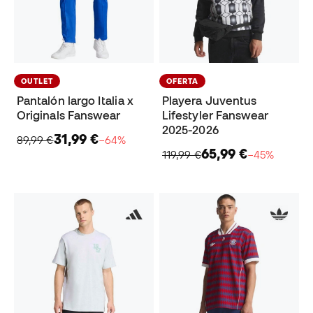
OUTLET
OFERTA
Pantalón largo Italia x
Playera Juventus
Originals Fanswear
Lifestyler Fanswear
2025-2026
31,99 €
89,99 €
−64%
65,99 €
119,99 €
−45%