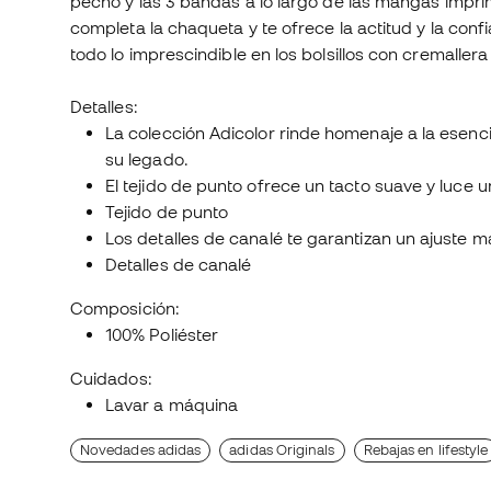
pecho y las 3 bandas a lo largo de las mangas imprime
completa la chaqueta y te ofrece la actitud y la con
todo lo imprescindible en los bolsillos con cremallera y
Detalles:
La colección Adicolor rinde homenaje a la esenc
su legado.
El tejido de punto ofrece un tacto suave y luce u
Tejido de punto
Los detalles de canalé te garantizan un ajuste
Detalles de canalé
Composición:
100% Poliéster
Cuidados:
Lavar a máquina
Novedades adidas
adidas Originals
Rebajas en lifestyle