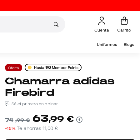
Cuenta
Carrito
Uniformes
Blogs
Oferta
Hasta
192
Member Points
Chamarra adidas
Firebird
Sé el primero en opinar
63
,
99
€
74
,
99
€
-15%
Te ahorras
11,00 €