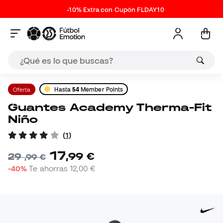
-10% Extra con Cupón FLDAY10
Oferta
Hasta
54
Member Points
Guantes Academy Therma-Fit
Niño
(
1
)
17
,
99
€
29
,
99
€
-40%
Te ahorras
12,00 €