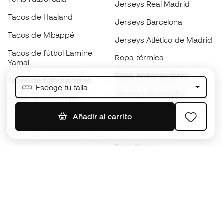
Jerseys Real Madrid
Tacos de Haaland
Jerseys Barcelona
Tacos de Mbappé
Jerseys Atlético de Madrid
Tacos de fútbol Lamine
Ropa térmica
Yamal
Ropa Entrenamiento
Tacos de fútbol adidas
Escoge tu talla
Jerseys de España
Tacos de fútbol Nike
Jerseys de fútbol
Balones de Fútbol
Añadir al carrito
Impermeables
Tacos de fútbol para niños
Espinilleras
Guantes para niños
Ropa de portero
Tenis para niños
Black Friday
Ropa para niños