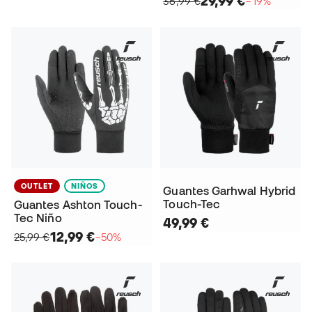
29,99 €
36,99 €
−19%
OUTLET
NIÑOS
Guantes Garhwal Hybrid
Touch-Tec
Guantes Ashton Touch-
Tec Niño
49,99 €
12,99 €
25,99 €
−50%