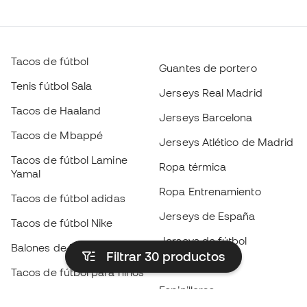
Tacos de fútbol
Guantes de portero
Tenis fútbol Sala
Jerseys Real Madrid
Tacos de Haaland
Jerseys Barcelona
Tacos de Mbappé
Jerseys Atlético de Madrid
Tacos de fútbol Lamine
Ropa térmica
Yamal
Ropa Entrenamiento
Tacos de fútbol adidas
Jerseys de España
Tacos de fútbol Nike
Jerseys de fútbol
Balones de Fútbol
Filtrar 30
productos
Impermeables
Tacos de fútbol para niños
Espinilleras
Guantes para niños