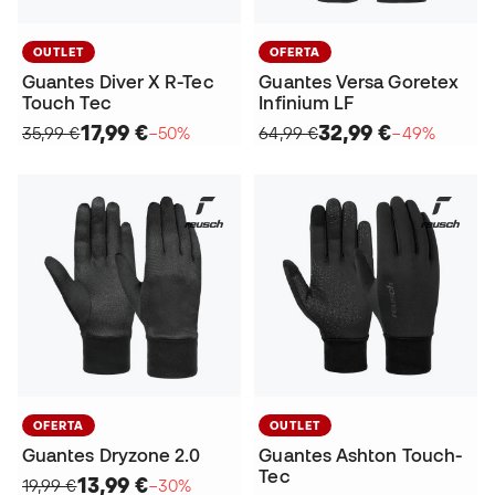
OUTLET
OFERTA
Guantes Diver X R-Tec
Guantes Versa Goretex
Touch Tec
Infinium LF
17,99 €
32,99 €
35,99 €
−50%
64,99 €
−49%
OFERTA
OUTLET
Guantes Dryzone 2.0
Guantes Ashton Touch-
Tec
13,99 €
19,99 €
−30%