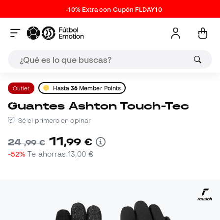
-10% Extra con Cupón FLDAY10
Outlet
Hasta
36
Member Points
Guantes Ashton Touch-Tec
Sé el primero en opinar
11
,
99
€
24
,
99
€
-52%
Te ahorras
13,00 €