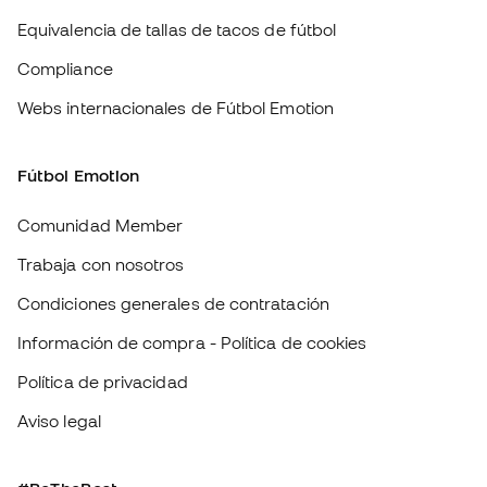
Comunidad Member
Trabaja con nosotros
Condiciones generales de contratación
Información de compra - Política de cookies
Política de privacidad
Aviso legal
#BeTheBest
En Sports Emotion fomentamos una cultura de vida deportiva orientada
a lograr la felicidad completa del deportista, gracias al ecosistema
creado por la especialización de cada una de las marcas que forman
parte del grupo.
Ver todas las tiendas