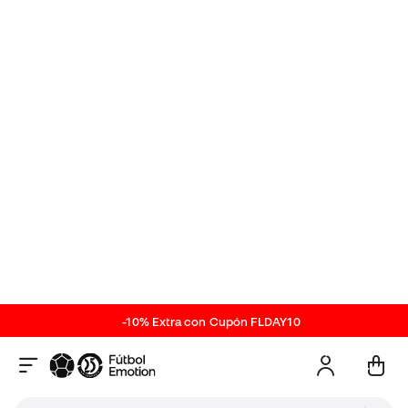
Política de devoluciones
*No aplica para productos personalizados.
Sobre el producto
Descripción técnica de los
Guantes de portero
Green-Pistachio
ref. SP_SS24.035
| ref. proveedor
SS24.035
Guante Zero Base para niño de la marca SP en
color Green-Pistachio green.
El guante Zero de la colección navideña Five
Continents está inspirado en el continente africano.
Los gráficos y colores característicos del continente