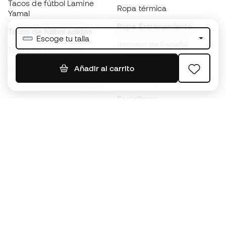
Tacos de fútbol Lamine
Ropa térmica
Yamal
Ropa Entrenamiento
Tacos de fútbol adidas
Escoge tu talla
Jerseys de España
Tacos de fútbol Nike
Jerseys de fútbol
Balones de Fútbol
Añadir al carrito
Impermeables
Tacos de fútbol para niños
Espinilleras
Guantes para niños
Ropa de portero
Tenis para niños
Black Friday
Ropa para niños
Conviértete en
Member
ahora