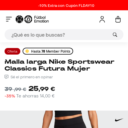
-10% Extra con Cupón FLDAY10
Oferta
Hasta
78
Member Points
Malla larga Nike Sportswear
Classics Futura Mujer
Sé el primero en opinar
25
,
99
€
39
,
99
€
-35%
Te ahorras
14,00 €