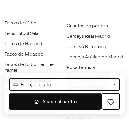
Tacos de fútbol
Guantes de portero
Tenis fútbol Sala
Jerseys Real Madrid
Tacos de Haaland
Jerseys Barcelona
Tacos de Mbappé
Jerseys Atlético de Madrid
Tacos de fútbol Lamine
Ropa térmica
Yamal
Ropa Entrenamiento
Tacos de fútbol adidas
Escoge tu talla
Jerseys de España
Tacos de fútbol Nike
Jerseys de fútbol
Balones de Fútbol
Añadir al carrito
Impermeables
Tacos de fútbol para niños
Espinilleras
Guantes para niños