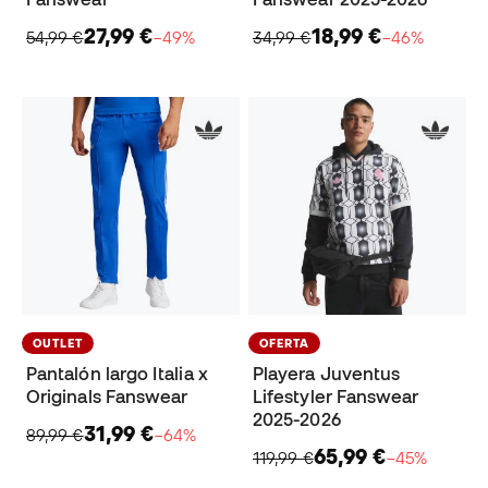
27,99 €
18,99 €
54,99 €
−49%
34,99 €
−46%
OUTLET
OFERTA
Pantalón largo Italia x
Playera Juventus
Originals Fanswear
Lifestyler Fanswear
2025-2026
31,99 €
89,99 €
−64%
65,99 €
119,99 €
−45%