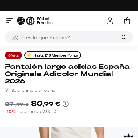
Oferta
Hasta
243
Member Points
Pantalón largo adidas España
Originals Adicolor Mundial
2026
Sé el primero en opinar
80
,
99
€
89
,
99
€
-10%
Te ahorras
9,00 €