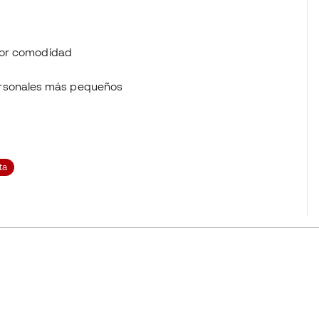
yor comodidad
s personales más pequeños
ta