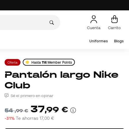
Cuenta
Carrito
Uniformes
Blogs
Oferta
Hasta
114
Member Points
Pantalón largo Nike
Club
Sé el primero en opinar
37
,
99
€
54
,
99
€
-31%
Te ahorras
17,00 €