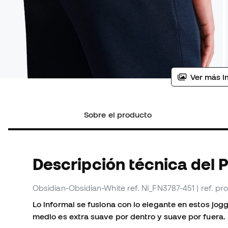
Ver más i
Sobre el producto
Descripción técnica del 
Obsidian-Obsidian-White
ref. NI_FN3787-451
| ref. p
Lo informal se fusiona con lo elegante en estos jogg
medio es extra suave por dentro y suave por fuera.