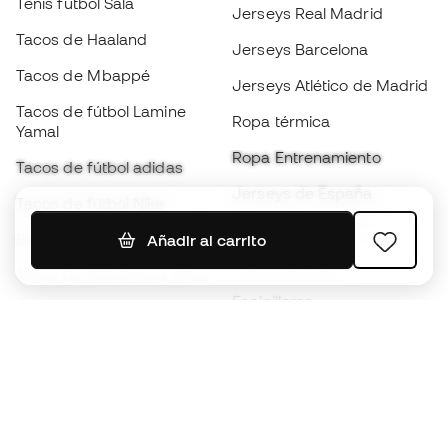
Tenis fútbol Sala
Jerseys Real Madrid
Tacos de Haaland
Jerseys Barcelona
Tacos de Mbappé
Jerseys Atlético de Madrid
Tacos de fútbol Lamine
Ropa térmica
Yamal
Ropa Entrenamiento
Tacos de fútbol adidas
Jerseys de España
Tacos de fútbol Nike
Jerseys de fútbol
Balones de Fútbol
Añadir al carrito
Impermeables
Tacos de fútbol para niños
Espinilleras
Guantes para niños
Ropa de portero
Tenis para niños
Black Friday
Ropa para niños