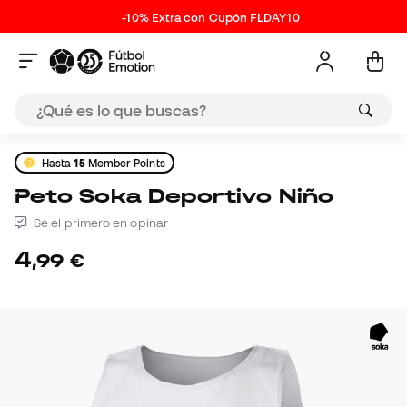
-10% Extra con Cupón FLDAY10
Hasta
15
Member Points
Peto Soka Deportivo Niño
Sé el primero en opinar
4
,
99
€