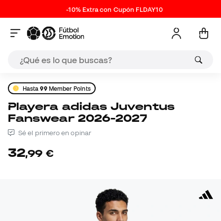
-10% Extra con Cupón FLDAY10
Hasta
99
Member Points
Playera adidas Juventus
Fanswear 2026-2027
Sé el primero en opinar
32
,
99
€