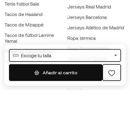
Tenis fútbol Sala
Jerseys Real Madrid
Tacos de Haaland
Jerseys Barcelona
Tacos de Mbappé
Jerseys Atlético de Madrid
Tacos de fútbol Lamine
Ropa térmica
Yamal
Ropa Entrenamiento
Tacos de fútbol adidas
Escoge tu talla
Jerseys de España
Tacos de fútbol Nike
Jerseys de fútbol
Balones de Fútbol
Añadir al carrito
Impermeables
Tacos de fútbol para niños
Espinilleras
Guantes para niños
Ropa de portero
Tenis para niños
Black Friday
Ropa para niños