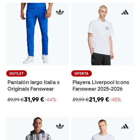
OUTLET
OFERTA
Pantalón largo Italia x
Playera Liverpool Icons
Originals Fanswear
Fanswear 2025-2026
31,99 €
21,99 €
89,99 €
−64%
39,99 €
−45%