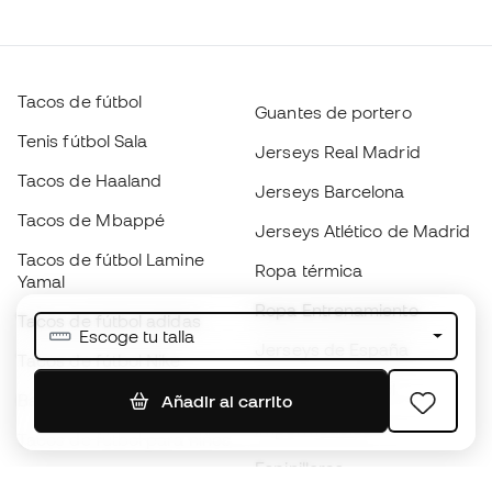
Tacos de fútbol
Guantes de portero
Tenis fútbol Sala
Jerseys Real Madrid
Tacos de Haaland
Jerseys Barcelona
Tacos de Mbappé
Jerseys Atlético de Madrid
Tacos de fútbol Lamine
Ropa térmica
Yamal
Ropa Entrenamiento
Tacos de fútbol adidas
Escoge tu talla
Jerseys de España
Tacos de fútbol Nike
Jerseys de fútbol
Balones de Fútbol
Añadir al carrito
Impermeables
Tacos de fútbol para niños
Espinilleras
Guantes para niños