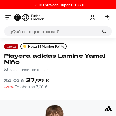
-10% Extra con Cupón FLDAY10
Oferta
Hasta
84
Member Points
Playera adidas Lamine Yamal
Niño
Sé el primero en opinar
27
,
99
€
34
,
99
€
-20%
Te ahorras
7,00 €