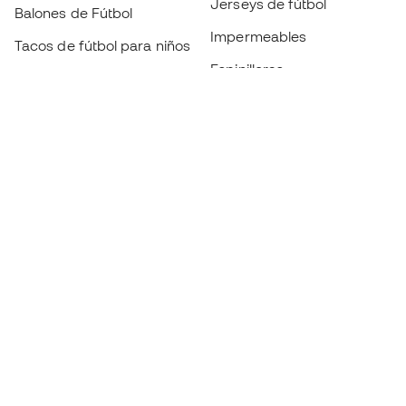
Jerseys de fútbol
Balones de Fútbol
Impermeables
Tacos de fútbol para niños
Espinilleras
Guantes para niños
Ropa de portero
Tenis para niños
Black Friday
Ropa para niños
Conviértete en
Member
ahora
Acumula puntos y ahorra en tus compras
Acceso prioritario a productos exclusivos
Únete a más de medio millón de miembros