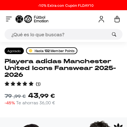
-10% Extra con Cupón FLDAY10
Agotado
Hasta
132
Member Points
Playera adidas Manchester
United Icons Fanswear 2025-
2026
(
1
)
43
,
99
€
79
,
99
€
-45%
Te ahorras
36,00 €