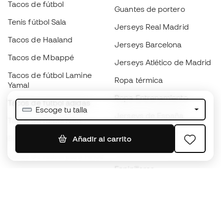
Tacos de fútbol
Guantes de portero
Tenis fútbol Sala
Jerseys Real Madrid
Tacos de Haaland
Jerseys Barcelona
Tacos de Mbappé
Jerseys Atlético de Madrid
Tacos de fútbol Lamine
Ropa térmica
Yamal
Ropa Entrenamiento
Tacos de fútbol adidas
Escoge tu talla
Jerseys de España
Tacos de fútbol Nike
Jerseys de fútbol
Balones de Fútbol
Añadir al carrito
Impermeables
Tacos de fútbol para niños
Espinilleras
Guantes para niños
Ropa de portero
Tenis para niños
Black Friday
Ropa para niños