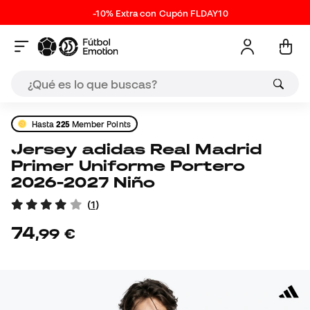
-10% Extra con Cupón FLDAY10
Hasta
225
Member Points
Jersey adidas Real Madrid
Primer Uniforme Portero
2026-2027 Niño
(
1
)
74
,
99
€