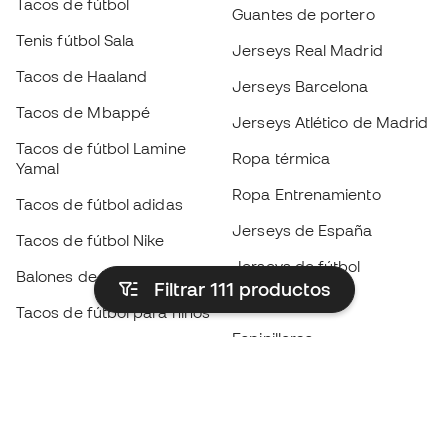
Tacos de fútbol
Guantes de portero
Tenis fútbol Sala
Jerseys Real Madrid
Tacos de Haaland
Jerseys Barcelona
Tacos de Mbappé
Jerseys Atlético de Madrid
Tacos de fútbol Lamine
Ropa térmica
Yamal
Ropa Entrenamiento
Tacos de fútbol adidas
Jerseys de España
Tacos de fútbol Nike
Jerseys de fútbol
Balones de Fútbol
Filtrar 111
productos
Impermeables
Tacos de fútbol para niños
Espinilleras
Guantes para niños
Ropa de portero
Tenis para niños
Black Friday
Ropa para niños