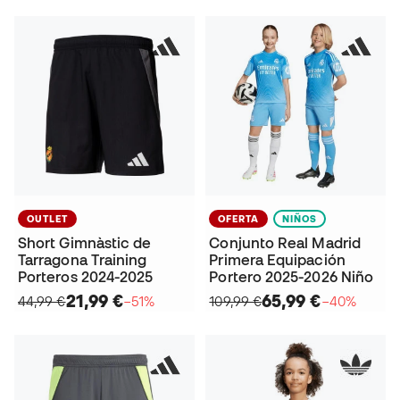
OUTLET
OFERTA
NIÑOS
Short Gimnàstic de
Conjunto Real Madrid
Tarragona Training
Primera Equipación
Porteros 2024-2025
Portero 2025-2026 Niño
21,99 €
65,99 €
44,99 €
−51%
109,99 €
−40%