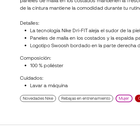
paneles de malla en los costados mantienen la frescu
de la cintura mantiene la comodidad durante tu rutina
Detalles:
La tecnología Nike Dri-FIT aleja el sudor de la p
Paneles de malla en los costados y la espalda p
Logotipo Swoosh bordado en la parte derecha 
Composición:
100 % poliéster
Cuidados:
Lavar a máquina
Novedades Nike
Rebajas en entrenamiento
Mujer