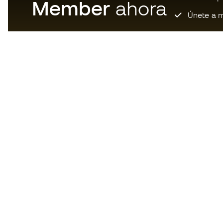
Member
ahora
Únete a m
Descarga ahora la app de los
locos por el material de fútbol y
disfruta de compras más
rápidas y cómodas.