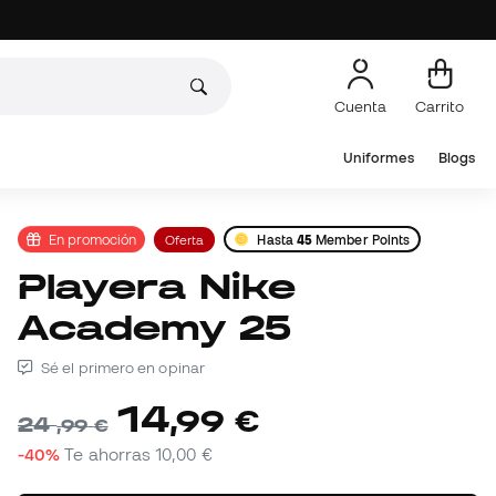
Cuenta
Carrito
Uniformes
Blogs
En promoción
Oferta
Hasta
45
Member Points
Playera Nike
Academy 25
Sé el primero en opinar
14
,
99
€
24
,
99
€
-40%
Te ahorras
10,00 €