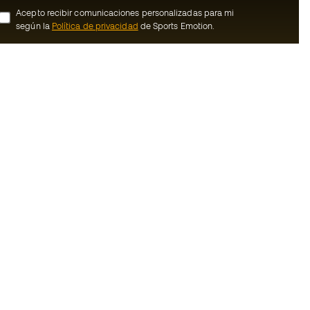
Acepto recibir comunicaciones personalizadas para mi
según la
Política de privacidad
de Sports Emotion.
ion
#BeTheBest
Member
En Sports Emotion fomentamos una cultura
de vida deportiva orientada a lograr la
nosotros
felicidad completa del deportista, gracias
al ecosistema creado por la
generales de
especialización de cada una de las
marcas que forman parte del grupo.
de compra - Política
Ver todas las tiendas
rivacidad
Basketball Emotion
Running Emotion