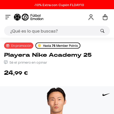
-10% Extra con Cupón FLDAY10
En promoción
Hasta
75
Member Points
Playera Nike Academy 25
Sé el primero en opinar
24
,
99
€