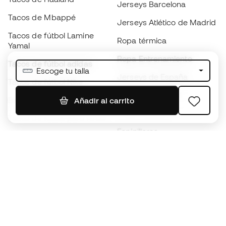
Jerseys Barcelona
Tacos de Mbappé
Jerseys Atlético de Madrid
Tacos de fútbol Lamine
Ropa térmica
Yamal
Ropa Entrenamiento
Tacos de fútbol adidas
Escoge tu talla
Jerseys de España
Tacos de fútbol Nike
Jerseys de fútbol
Balones de Fútbol
Añadir al carrito
Impermeables
Tacos de fútbol para niños
Espinilleras
Guantes para niños
Ropa de portero
Tenis para niños
Black Friday
Ropa para niños
Conviértete en