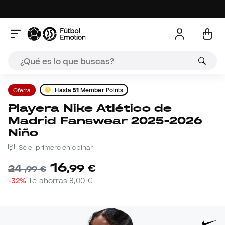
Oferta
Hasta
51
Member Points
Playera Nike Atlético de
Madrid Fanswear 2025-2026
Niño
Sé el primero en opinar
16
,
99
€
24
,
99
€
-32%
Te ahorras
8,00 €