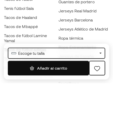
Guantes de portero
Tenis fútbol Sala
Jerseys Real Madrid
Tacos de Haaland
Jerseys Barcelona
Tacos de Mbappé
Jerseys Atlético de Madrid
Tacos de fútbol Lamine
Ropa térmica
Yamal
Ropa Entrenamiento
Tacos de fútbol adidas
Escoge tu talla
Jerseys de España
Tacos de fútbol Nike
Jerseys de fútbol
Balones de Fútbol
Añadir al carrito
Impermeables
Tacos de fútbol para niños
Espinilleras
Guantes para niños
Ropa de portero
Tenis para niños
Black Friday
Ropa para niños