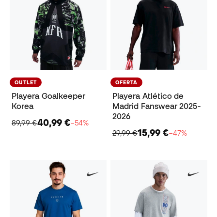
OUTLET
OFERTA
Playera Goalkeeper
Playera Atlético de
Korea
Madrid Fanswear 2025-
2026
40,99 €
89,99 €
−54%
15,99 €
29,99 €
−47%