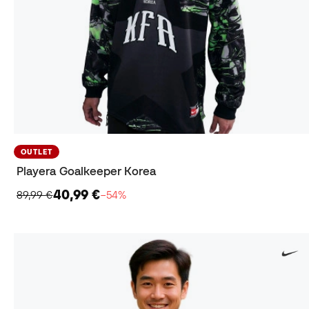
OUTLET
Playera Goalkeeper Korea
40,99 €
89,99 €
−54%