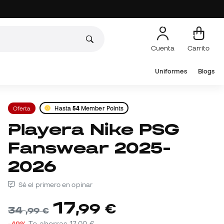
Cuenta
Carrito
Uniformes
Blogs
Oferta
Hasta
54
Member Points
Playera Nike PSG
Fanswear 2025-
2026
Sé el primero en opinar
17
,
99
€
34
,
99
€
-49%
Te ahorras
17,00 €