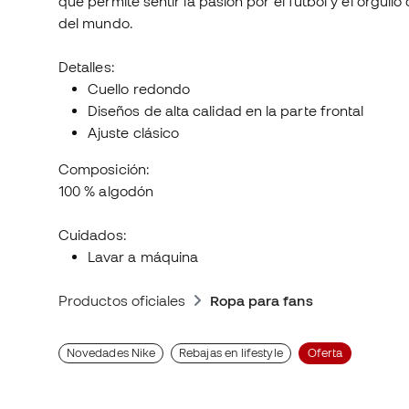
que permite sentir la pasión por el fútbol y el orgul
del mundo.
Detalles:
Cuello redondo
Diseños de alta calidad en la parte frontal
Ajuste clásico
Composición:
100 % algodón
Cuidados:
Lavar a máquina
Productos oficiales
Ropa para fans
Novedades Nike
Rebajas en lifestyle
Oferta