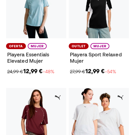
OFERTA
MUJER
OUTLET
MUJER
Playera Essentials
Playera Sport Relaxed
Elevated Mujer
Mujer
12,99 €
12,99 €
24,99 €
−48%
27,99 €
−54%