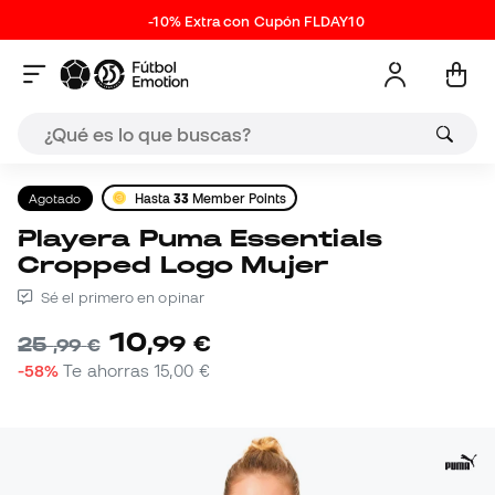
-10% Extra con Cupón FLDAY10
Agotado
Hasta
33
Member Points
Playera Puma Essentials
Cropped Logo Mujer
Sé el primero en opinar
10
,
99
€
25
,
99
€
-58%
Te ahorras
15,00 €