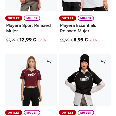
OUTLET
MUJER
OUTLET
MUJER
Playera Sport Relaxed
Playera Essentials
Mujer
Relaxed Mujer
12,99 €
8,99 €
27,99 €
−54%
22,99 €
−61%
OUTLET
MUJER
OUTLET
MUJER