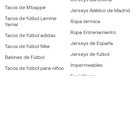
Tacos de Mbappé
Jerseys Atlético de Madrid
Tacos de fútbol Lamine
Ropa térmica
Yamal
Ropa Entrenamiento
Tacos de fútbol adidas
Jerseys de España
Tacos de fútbol Nike
Jerseys de fútbol
Balones de Fútbol
Impermeables
Tacos de fútbol para niños
Espinilleras
Guantes para niños
Ropa de portero
Tenis para niños
Black Friday
Ropa para niños
Conviértete en