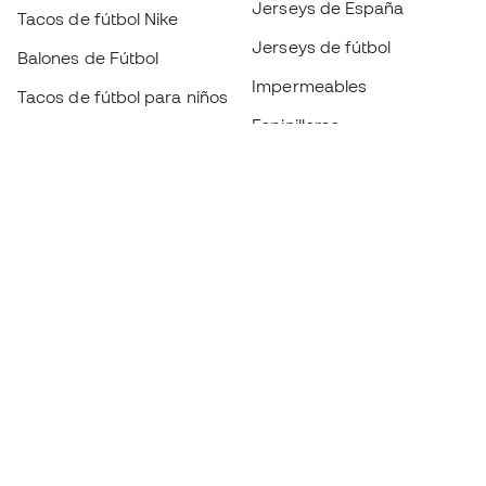
Jerseys de España
Tacos de fútbol Nike
Jerseys de fútbol
Balones de Fútbol
Impermeables
Tacos de fútbol para niños
Espinilleras
Guantes para niños
Ropa de portero
Tenis para niños
Black Friday
Ropa para niños
Conviértete en
Member
ahora
Acumula puntos y ahorra en tus compras
Acceso prioritario a productos exclusivos
Únete a más de medio millón de miembros