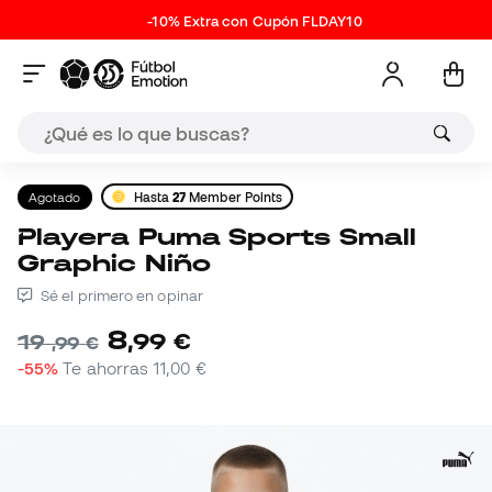
-10% Extra con Cupón FLDAY10
Agotado
Hasta
27
Member Points
Playera Puma Sports Small
Graphic Niño
Sé el primero en opinar
8
,
99
€
19
,
99
€
-55%
Te ahorras
11,00 €