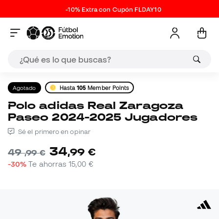
-10% Extra con Cupón FLDAY10
Agotado
Hasta
105
Member Points
Polo adidas Real Zaragoza
Paseo 2024-2025 Jugadores
Sé el primero en opinar
34
,
99
€
49
,
99
€
-30%
Te ahorras
15,00 €