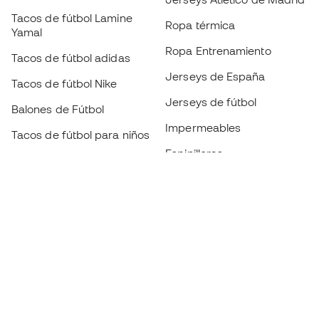
Tacos de fútbol Lamine
Ropa térmica
Yamal
Ropa Entrenamiento
Tacos de fútbol adidas
Jerseys de España
Tacos de fútbol Nike
Jerseys de fútbol
Balones de Fútbol
Impermeables
Tacos de fútbol para niños
Espinilleras
Guantes para niños
Ropa de portero
Tenis para niños
Black Friday
Ropa para niños
Conviértete en
Member
ahora