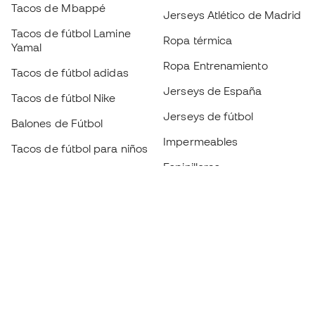
Tacos de Mbappé
Jerseys Atlético de Madrid
Tacos de fútbol Lamine
Ropa térmica
Yamal
Ropa Entrenamiento
Tacos de fútbol adidas
Jerseys de España
Tacos de fútbol Nike
Jerseys de fútbol
Balones de Fútbol
Impermeables
Tacos de fútbol para niños
Espinilleras
Guantes para niños
Ropa de portero
Tenis para niños
Black Friday
Ropa para niños
Conviértete en
Member
ahora