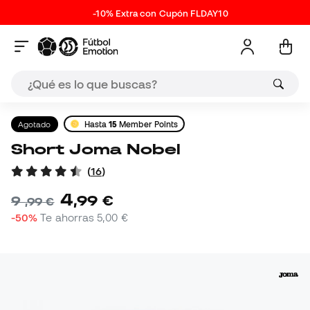
-10% Extra con Cupón FLDAY10
Agotado
Hasta
15
Member Points
Short Joma Nobel
(
16
)
4
,
99
€
9
,
99
€
-50%
Te ahorras
5,00 €