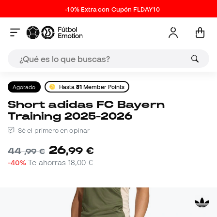
-10% Extra con Cupón FLDAY10
Agotado
Hasta
81
Member Points
Short adidas FC Bayern
Training 2025-2026
Sé el primero en opinar
26
,
99
€
44
,
99
€
-40%
Te ahorras
18,00 €