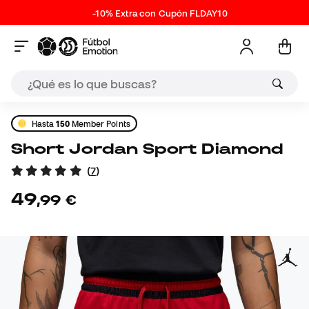
-10% Extra con Cupón FLDAY10
Hasta
150
Member Points
Short Jordan Sport Diamond
(
7
)
49
,
99
€