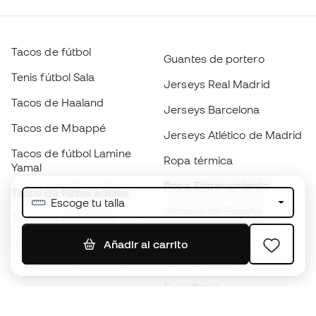
Tacos de fútbol
Guantes de portero
Tenis fútbol Sala
Jerseys Real Madrid
Tacos de Haaland
Jerseys Barcelona
Tacos de Mbappé
Jerseys Atlético de Madrid
Tacos de fútbol Lamine
Ropa térmica
Yamal
Ropa Entrenamiento
Tacos de fútbol adidas
Escoge tu talla
Jerseys de España
Tacos de fútbol Nike
Jerseys de fútbol
Balones de Fútbol
Añadir al carrito
Impermeables
Tacos de fútbol para niños
Espinilleras
Guantes para niños
Ropa de portero