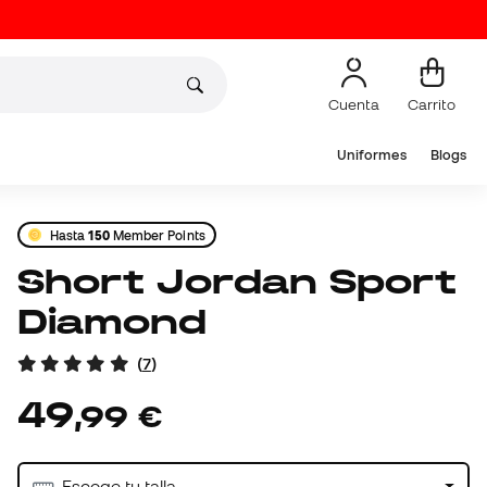
Cuenta
Carrito
Uniformes
Blogs
Hasta
150
Member Points
Short Jordan Sport
Diamond
(
7
)
49
,
99
€
Escoge tu talla