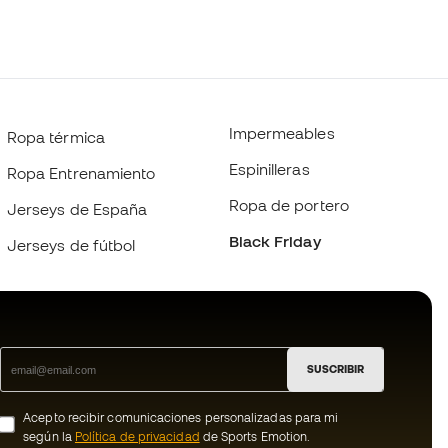
Impermeables
Ropa térmica
Espinilleras
Ropa Entrenamiento
Ropa de portero
Jerseys de España
Black Friday
Jerseys de fútbol
SUSCRIBIR
Acepto recibir comunicaciones personalizadas para mi
según la
Política de privacidad
de Sports Emotion.