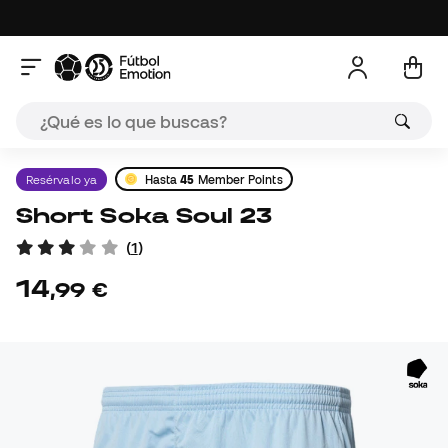
Resérvalo ya
Hasta
45
Member Points
Short Soka Soul 23
(
1
)
14
,
99
€