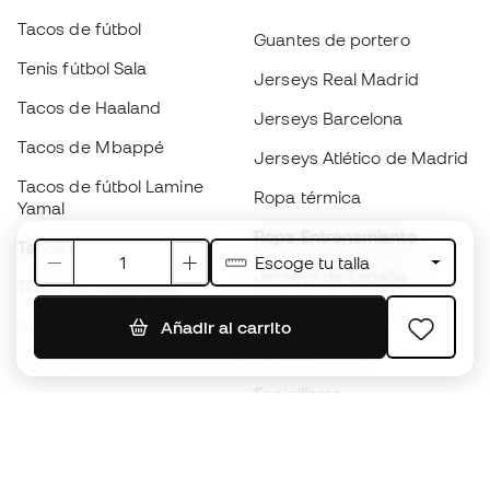
Tacos de fútbol
Guantes de portero
Tenis fútbol Sala
Jerseys Real Madrid
Tacos de Haaland
Jerseys Barcelona
Tacos de Mbappé
Jerseys Atlético de Madrid
Tacos de fútbol Lamine
Ropa térmica
Yamal
Ropa Entrenamiento
Tacos de fútbol adidas
Escoge tu talla
Jerseys de España
Tacos de fútbol Nike
Jerseys de fútbol
Balones de Fútbol
Añadir al carrito
Impermeables
Tacos de fútbol para niños
Espinilleras
Guantes para niños
Ropa de portero
Tenis para niños
Black Friday
Ropa para niños