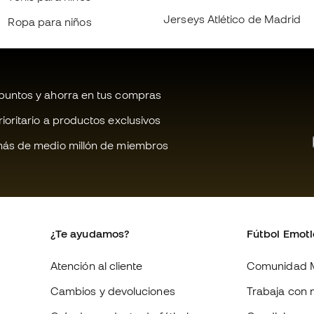
Jerseys Atlético de Madrid
Ropa para niños
untos y ahorra en tus compras
oritario a productos exclusivos
ás de medio millón de miembros
¿Te ayudamos?
Fútbol Emot
Atención al cliente
Comunidad 
Cambios y devoluciones
Trabaja con 
Guía de producto de fútbol
Condiciones 
contratación