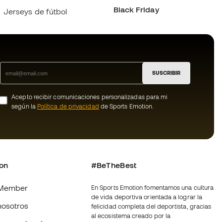
SUSCRIBIR
Acepto recibir comunicaciones personalizadas para mi
según la
Política de privacidad
de Sports Emotion.
ion
#BeTheBest
Member
En Sports Emotion fomentamos una cultura
de vida deportiva orientada a lograr la
nosotros
felicidad completa del deportista, gracias
al ecosistema creado por la
generales de
especialización de cada una de las