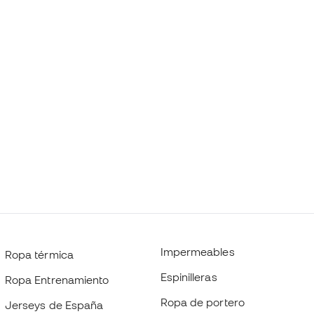
Impermeables
Ropa térmica
Espinilleras
Ropa Entrenamiento
Ropa de portero
Jerseys de España
Black Friday
Jerseys de fútbol