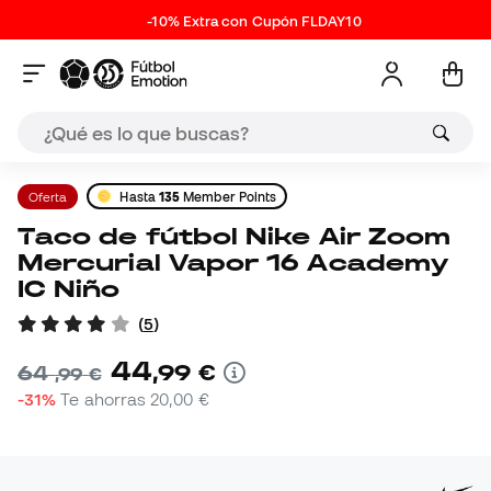
-10% Extra con Cupón FLDAY10
Oferta
Hasta
135
Member Points
Taco de fútbol Nike Air Zoom
Mercurial Vapor 16 Academy
IC Niño
(
5
)
44
,
99
€
64
,
99
€
-31%
Te ahorras
20,00 €