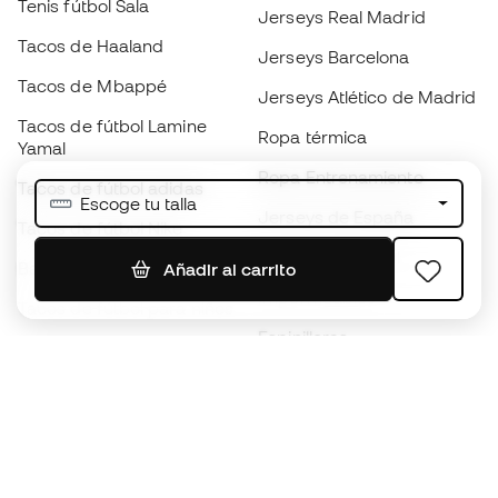
Tenis fútbol Sala
Jerseys Real Madrid
Tacos de Haaland
Jerseys Barcelona
Tacos de Mbappé
Jerseys Atlético de Madrid
Tacos de fútbol Lamine
Ropa térmica
Yamal
Ropa Entrenamiento
Tacos de fútbol adidas
Escoge tu talla
Jerseys de España
Tacos de fútbol Nike
Jerseys de fútbol
Balones de Fútbol
Añadir al carrito
Impermeables
Tacos de fútbol para niños
Espinilleras
Guantes para niños
Ropa de portero
Tenis para niños
Black Friday
Ropa para niños