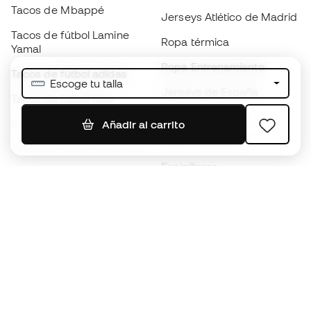
Tacos de Mbappé
Jerseys Atlético de Madrid
Tacos de fútbol Lamine
Ropa térmica
Yamal
Ropa Entrenamiento
Tacos de fútbol adidas
Escoge tu talla
Jerseys de España
Tacos de fútbol Nike
Jerseys de fútbol
Balones de Fútbol
Añadir al carrito
Impermeables
Tacos de fútbol para niños
Espinilleras
Guantes para niños
Ropa de portero
Tenis para niños
Black Friday
Ropa para niños
Conviértete en
Member
ahora