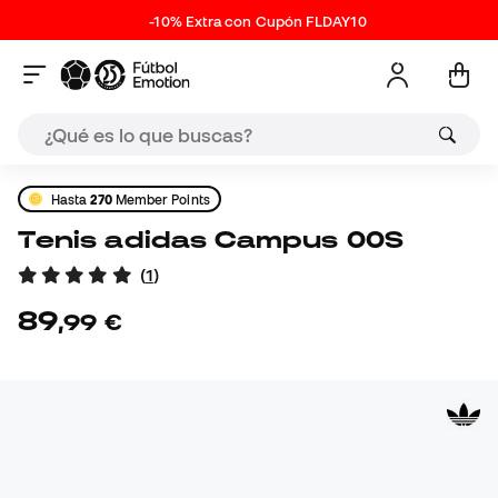
-10% Extra con Cupón FLDAY10
Hasta
270
Member Points
Tenis adidas Campus 00S
(
1
)
89
,
99
€