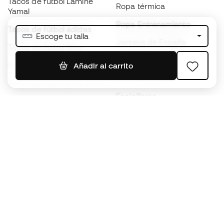
Tacos de fútbol Lamine
Ropa térmica
Yamal
Ropa Entrenamiento
Tacos de fútbol adidas
Escoge tu talla
Jerseys de España
Tacos de fútbol Nike
Jerseys de fútbol
Balones de Fútbol
Añadir al carrito
Impermeables
Tacos de fútbol para niños
Espinilleras
Guantes para niños
Ropa de portero
Tenis para niños
Black Friday
Ropa para niños
Conviértete en
Member
ahora
Acumula puntos y ahorra en tus compras