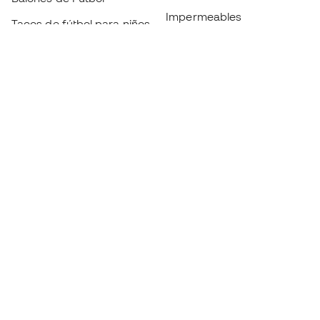
Impermeables
Tacos de fútbol para niños
Espinilleras
Guantes para niños
Ropa de portero
Tenis para niños
Black Friday
Ropa para niños
Conviértete en
Member
ahora
Acumula puntos y ahorra en tus compras
Acceso prioritario a productos exclusivos
Únete a más de medio millón de miembros