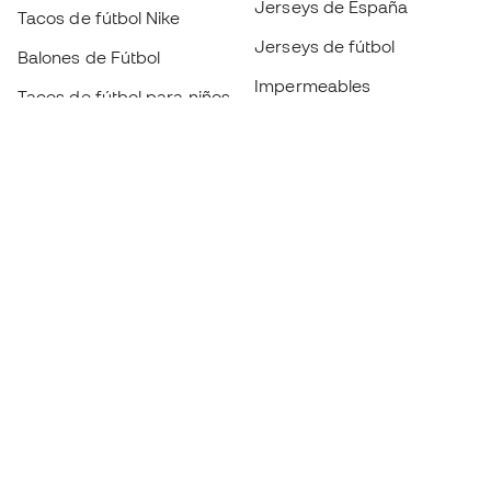
Jerseys de España
Tacos de fútbol Nike
Jerseys de fútbol
Balones de Fútbol
Impermeables
Tacos de fútbol para niños
Espinilleras
Guantes para niños
Ropa de portero
Tenis para niños
Black Friday
Ropa para niños
Conviértete en
Member
ahora
Acumula puntos y ahorra en tus compras
Acceso prioritario a productos exclusivos
Únete a más de medio millón de miembros