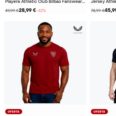
Playera Athletic Club Bilbao Fanswear 2025-2026
28,99 €
45,9
49,99 €
−42%
78,99 €
OFERTA
OFERTA