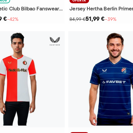
IÑOS
OFERTA
Playera Athletic Club Bilbao Fanswear 2025-2026 Niño
9 €
51,99 €
−42%
84,99 €
−39%