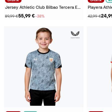
OFERTA
OFERTA
N
Jersey Athletic Club Bilbao Tercera Equipación 2025-2026
55,99 €
24,9
89,99 €
−38%
42,99 €