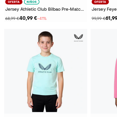
OFERTA
NIÑOS
OFERTA
Jersey Athletic Club Bilbao Pre-Match 2025-2026 Niño
40,99 €
61,9
68,99 €
−41%
99,99 €